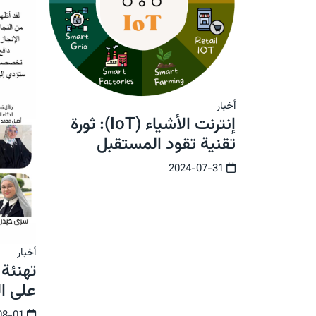
أخبار
إنترنت الأشياء (IoT): ثورة
تقنية تقود المستقبل
2024-07-31
أخبار
تهنئة 
على ا
2024-08-01