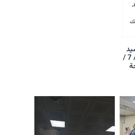
يد
عميد الكلية بتاريخ 25 / 7 /
جة