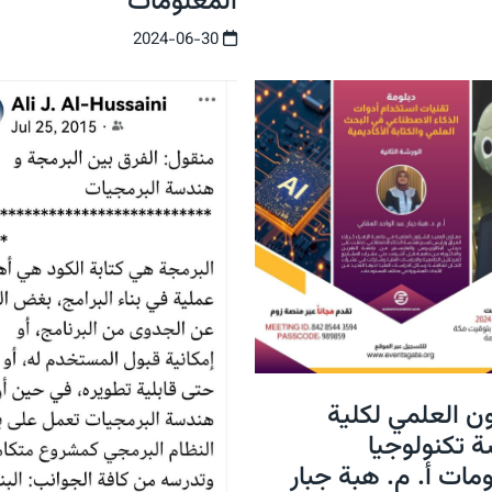
المعلومات
2024-06-30
ن العلمي لكلية
 تكنولوجيا
مات أ. م. هبة جبار