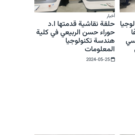
أخبار
وجيا
حلقة نقاشية قدمتها ا.د
ا
حوراء حسن الربيعي في كلية
يسي
هندسة تكنولوجيا
المعلومات
2024-05-25