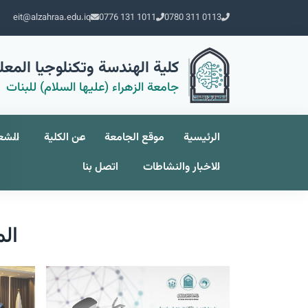
eit@alzahraa.edu.iq
0776 131 1011
0780 311 0113
كلية الهندسة وتكنلوجيا المع
جامعة الزهراء (عليها السلام) للبنات
الرئيسية
موقع الجامعة
عن الكلية
الشع
الاخبار والنشاطات
اتصل بنا
الم