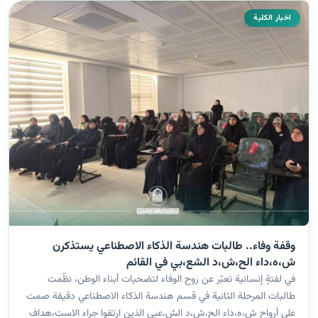
اخبار الكلية
وقفة وفاء.. طالبات هندسة الذكاء الاصطناعي يستذكرن
ش،ه،داء الح،ش،د الشع،بي في القائم
في لفتةٍ إنسانية تعبّر عن روح الوفاء لتضحيات أبناء الوطن، نظّمت
طالبات المرحلة الثانية في قسم هندسة الذكاء الاصطناعي دقيقة صمت
على أرواح ش،ه،داء الح،ش،د الش،عبي الذين ارتقوا جراء الاست،هداف