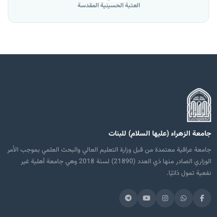
العتبة الحسينية المقدسة
جامعة الزهراء (عليها السلام) للبنات
جامعة عراقية معتمدة من قبل وزارة التعليم العالي والبحث العلمي بموجب الأمر
الوزاري الصادر منها ذي العدد (21890) لسنة 2018 وهي جامعة أهلية غير
نفعية تمول ذاتيًا.