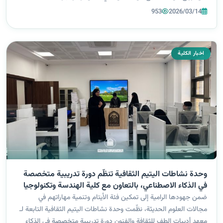
الذي طال مواقعهم في منطقة القائم بمحافظة الأنبار غربي العراق. وجرت
953
2026/03/14
الو...
اخبار الكلية
وحدة نشاطات اليتيم الثقافية تنظّم دورة تدريبية متخصصة
في الذكاء الاصطناعي، بالتعاون مع كلية الهندسة وتكنولوجيا
المعلومات
ضمن جهودها الرامية إلى تمكين فئة الأيتام وتنمية مهاراتهم في
مجالات العلوم الحديثة، نظّمت وحدة نشاطات اليتيم الثقافية التابعة لـ
معهد أديبات الطف للثقافة والفنون دورة تدريبية متخصصة في الذكاء