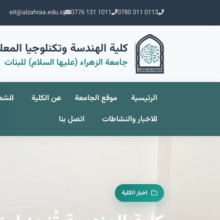
eit@alzahraa.edu.iq
0776 131 1011
0780 311 0113
كلية الهندسة وتكنلوجيا المع
جامعة الزهراء (عليها السلام) للبنات
الرئيسية
موقع الجامعة
عن الكلية
الشع
الاخبار والنشاطات
اتصل بنا
اخبار الكلية