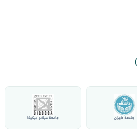
جامعة طهران
جامعة ميلانو-بيكوكا