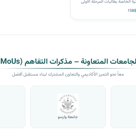
ية الخاصة بطالبات المرحلة الأولى
 العلمية، للاطلاع على سير
158
ئية ومتابعة الإجراءات التنظيمية
ن توفير بيئة امتح...
لجامعات المتعاونة – مذكرات التفاهم (MoUs)
معاً نحو التميز الأكاديمي والتعاون المشترك لبناء مستقبل أفضل
جامعة وارسو