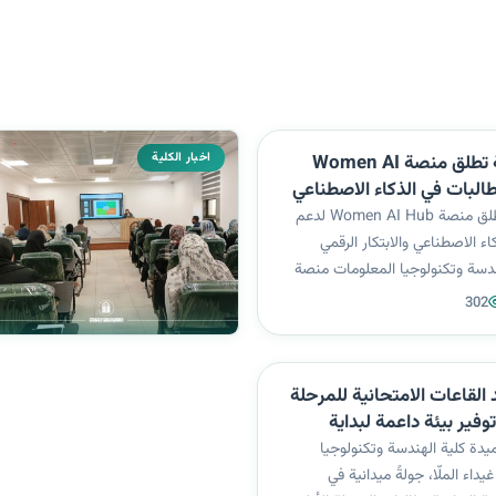
اخبار الكلية
كلية الهندسة تطلق منصة Women AI
الطالبات في الذكاء الاصطناعي
مي
كلية الهندسة تطلق منصة Women AI Hub لدعم
اء الاصطناعي والابتكار الرقمي
ندسة وتكنولوجيا المعلومات منصة
Women AI Hub، بوصفها مشروعًا أكاديميًا وتقنيًا
302
لى تمكين الطالبات في مجالات الذكاء
تكار الرقمي، ضمن...
القاعات الامتحانية للمرحلة
توفير بيئة داعمة لبداية
نة
دة كلية الهندسة وتكنولوجيا
يداء الملّا، جولةً ميدانية في