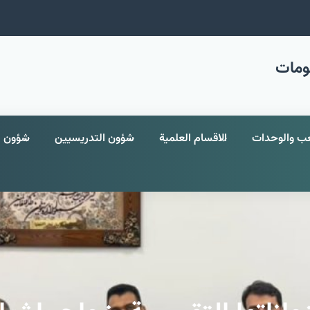
لومات
ب والوحدات
الاقسام العلمية
شؤون التدريسيين
شؤون ا