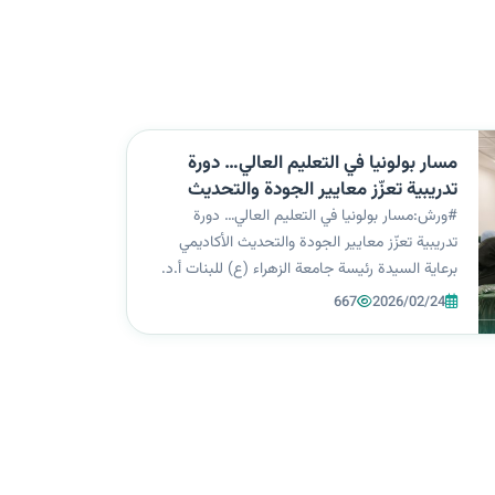
مسار بولونيا في التعليم العالي… دورة
تدريبية تعزّز معايير الجودة والتحديث
الأكاديمي
#ورش:مسار بولونيا في التعليم العالي… دورة
تدريبية تعزّز معايير الجودة والتحديث الأكاديمي
برعاية السيدة رئيسة جامعة الزهراء (ع) للبنات أ.د.
زينب السلطاني، وإشراف عميدة كلية الهندسة
667
2026/02/24
وتكنولوجيا المعلومات أ.د. غيداء الملّا، وبالتعاون مع
مركز التعليم المستمر، نظّم...