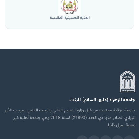
العتبة الحسينية المقدسة
جامعة الزهراء (عليها السلام) للبنات
جامعة عراقية معتمدة من قبل وزارة التعليم العالي والبحث العلمي بموجب الأمر
الوزاري الصادر منها ذي العدد (21890) لسنة 2018 وهي جامعة أهلية غير
نفعية تمول ذاتيًا.