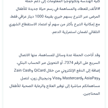
كلية الهندسة وتكنولوجيا المعلومات إلى دعم حملة
#الألف_للعطاء، والمساهمة في رسم حياة جديدة للأطفال
المرضى عبر التبرع بسهم خيري بقيمة 1000 دينار عراقي فقط،
مع إمكانية التبرع بأكثر من سهم أو اعتماد الاستقطاع الشهري
التلقائي لضمان استمرارية الدعم.
وقد أتاحت الحملة عدة وسائل للمساهمة، منها الاتصال
السريع على الرقم 7374، أو التحويل عبر الحساب البنكي،
إضافة إلى الدفع الإلكتروني من خلال QiCard وZain Cash
وAsiaPay وMastercard وVisa وديجيتال زون، لتصل
مساهماتكم مباشرة إلى توفير العلاج والرعاية الصحية للأطفال
المحتاجين.