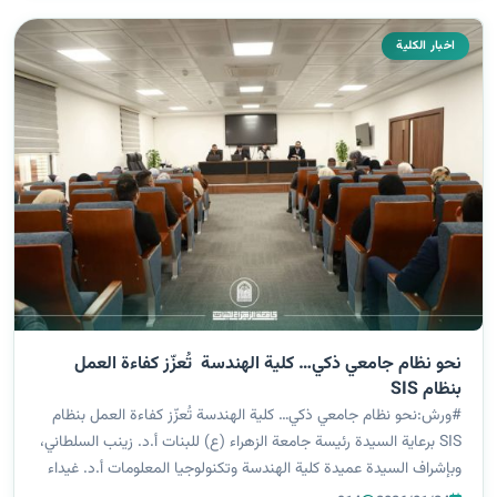
اخبار الكلية
نحو نظام جامعي ذكي… كلية الهندسة تُعزّز كفاءة العمل
بنظام SIS
#ورش:نحو نظام جامعي ذكي… كلية الهندسة تُعزّز كفاءة العمل بنظام
SIS برعاية السيدة رئيسة جامعة الزهراء (ع) للبنات أ.د. زينب السلطاني،
وبإشراف السيدة عميدة كلية الهندسة وتكنولوجيا المعلومات أ.د. غيداء
الملّا، أقامت الكلية ورشة علمية بعنوان “عملية ترحيل الطالبات و...