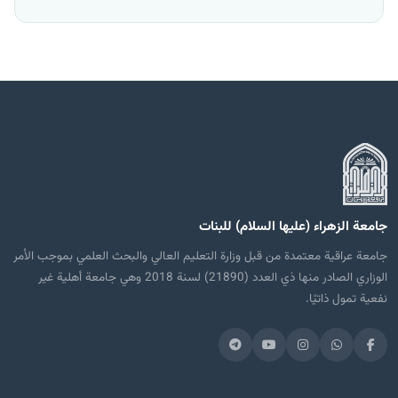
جامعة الزهراء (عليها السلام) للبنات
جامعة عراقية معتمدة من قبل وزارة التعليم العالي والبحث العلمي بموجب الأمر
الوزاري الصادر منها ذي العدد (21890) لسنة 2018 وهي جامعة أهلية غير
نفعية تمول ذاتيًا.