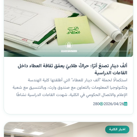
ألفُ دينارٍ تصنعُ أثرًا: حراكٌ طلابيّ يعمّق ثقافة العطاء داخل
القاعات الدراسية
استكمالًا لحملة "ألف دينار للعطاء" التي أطلقتها كلية الهندسة
وتكنولوجيا المعلومات بالتعاون مع صندوق وارث، وبالتنسيق مع شعبة
الإعلام والاتصال الحكومي في الكلية، شهدت القاعات الدراسية نشاطًا
توعويًا مميزًا قادته طالبات الكلية ومتطوعاتها، في مشهد يعكس وعيًا
280
2026/04/26
إنسان...
اخبار الكلية