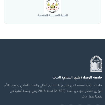
العتبة الحسينية المقدسة
جامعة الزهراء (عليها السلام) للبنات
جامعة عراقية معتمدة من قبل وزارة التعليم العالي والبحث العلمي بموجب الأمر
الوزاري الصادر منها ذي العدد (21890) لسنة 2018 وهي جامعة أهلية غير
نفعية تمول ذاتيًا.