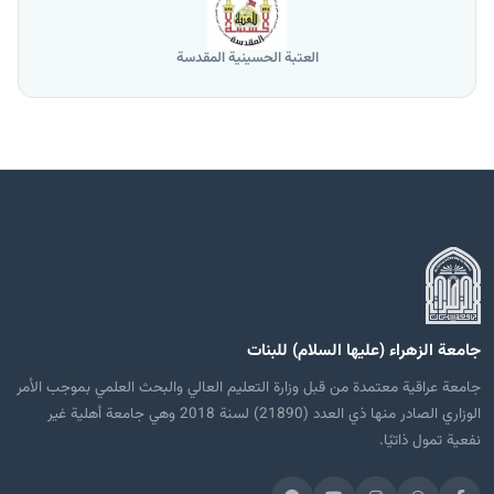
العتبة الحسينية المقدسة
جامعة الزهراء (عليها السلام) للبنات
جامعة عراقية معتمدة من قبل وزارة التعليم العالي والبحث العلمي بموجب الأمر
الوزاري الصادر منها ذي العدد (21890) لسنة 2018 وهي جامعة أهلية غير
نفعية تمول ذاتيًا.