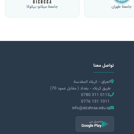
جامعة طهران
جامعة ميلانو-بيكوكا
تواصل معنا
العراق - كربلاء المقدسة
طريق كربلاء - بغداد ( مقابل عمود 70)
0780 311 0113
0776 131 1011
info@alzahraa.edu.iq
تحميل من
Google Play