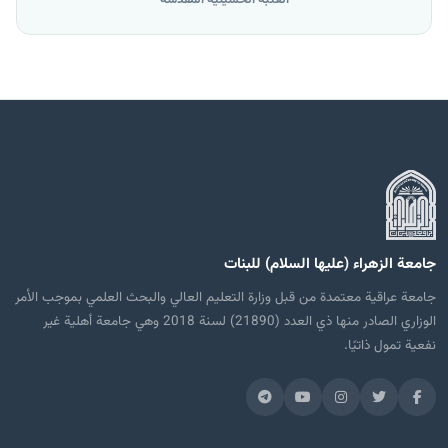
جامعة الزهراء (عليها السلام) للبنات
جامعة عراقية معتمدة من قبل وزارة التعليم العالي والبحث العلمي بموجب الأمر
الوزاري الصادر منها ذي العدد (21890) لسنة 2018 وهي جامعة أهلية غير
نفعية تمول ذاتيًا.